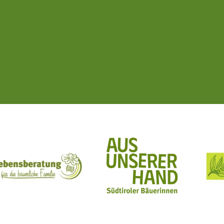
ft Mit Bäuerinnen lernen - wachsen - leben
Lebensberatung für die bäuerliche Familie
Aus unserer Hand