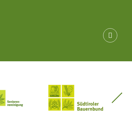

Seniorenvereinigung im SBB
Südtiroler Bauernbund