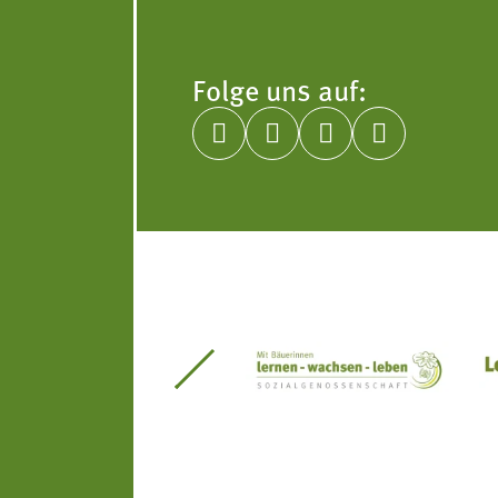
Folge uns auf:




itseinsätze Südtirol
Südtiroler Gärtnervereinigung
Sozialgenossenscha