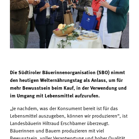
Termine
Bäuerliche Buffets
Mitgliedschaft
Hofgeschichten
Landessekretariat
Die Südtiroler Bäuerinnenorganisation (SBO) nimmt
den heutigen Welternährungstag als Anlass, um für
mehr Bewusstsein beim Kauf, in der Verwendung und
im Umgang mit Lebensmittel aufzurufen.
„Je nachdem, was der Konsument bereit ist für das
Lebensmittel auszugeben, können wir produzieren“, ist
Landesbäuerin Hiltraud Erschbamer überzeugt.
Bäuerinnen und Bauern produzieren mit viel
Bewusstsein, voller Verantwortung und hoher Qualität.