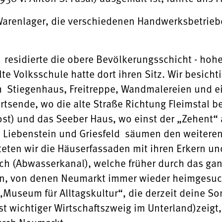
Warenlager, die verschiedenen Handwerksbetrieb
 residierte die obere Bevölkerungsschicht - hohe
te Volksschule hatte dort ihren Sitz. Wir besich
 Stiegenhaus, Freitreppe, Wandmalereien und ei
sende, wo die alte Straße Richtung Fleimstal beg
Post) und das Seeber Haus, wo einst der „Zehent“
go Liebenstein und Griesfeld säumen den weit
eten wir die Häuserfassaden mit ihren Erkern u
ch (Abwasserkanal), welche früher durch das ganz
n, von denen Neumarkt immer wieder heimgesuc
„Museum für Alltagskultur“, die derzeit deine S
t wichtiger Wirtschaftszweig im Unterland)zeigt,