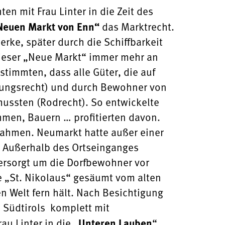
en mit Frau Linter in die Zeit des
Neuen Markt von Enn“
das Marktrecht.
e, später durch die Schiffbarkeit
dieser „Neue Markt“ immer mehr an
stimmten, dass alle Güter, die auf
gungsrecht) und durch Bewohner von
ussten (Rodrecht). So entwickelte
hmen, Bauern … profitierten davon.
nahmen. Neumarkt hatte außer einer
t. Außerhalb des Ortseinganges
versorgt um die Dorfbewohner vor
e „St. Nikolaus“ gesäumt vom alten
en Welt fern hält. Nach Besichtigung
s Südtirols komplett mit
au Linter in die „
Unteren Lauben
“.