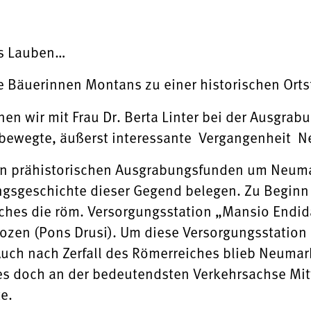
ls Lauben…
 Bäuerinnen Montans zu einer historischen Ort
n wir mit Frau Dr. Berta Linter bei der Ausgrab
die bewegte, äußerst interessante Vergangen
von prähistorischen Ausgrabungsfunden um Neuma
ngsgeschichte dieser Gegend belegen. Zu Beginn 
ches die röm. Versorgungsstation „Mansio Endid
Bozen (Pons Drusi). Um diese Versorgungsstation 
ch nach Zerfall des Römerreiches blieb Neumarkt
 es doch an der bedeutendsten Verkehrsachse M
e.