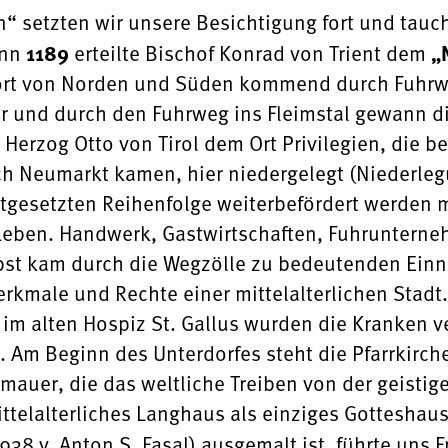
 setzten wir unsere Besichtigung fort und taucht
enn
1189
erteilte Bischof Konrad von Trient dem
„
rt von Norden und Süden kommend durch Fuhrwerk
er und durch den Fuhrweg ins Fleimstal gewann 
Herzog Otto von Tirol dem Ort Privilegien, die be
ch Neumarkt kamen, hier niedergelegt (Niederle
tgesetzten Reihenfolge weiterbefördert werden m
Leben. Handwerk, Gastwirtschaften, Fuhrunterne
lbst kam durch die Wegzölle zu bedeutenden Ein
erkmale und Rechte einer mittelalterlichen Stad
) im alten Hospiz St. Gallus wurden die Kranken 
 Am Beginn des Unterdorfes steht die Pfarrkirch
mauer, die das weltliche Treiben von der geistig
ittelalterliches Langhaus als einziges Gotteshau
38 v. Anton S. Fasal) ausgemalt ist, führte uns Fr