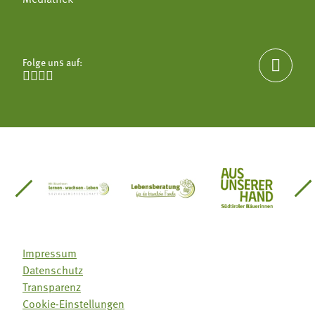
Folge uns auf:





einsätze Südtirol
üdtiroler Gärtnervereinigung
Sozialgenossenschaft Mit Bäuerinnen lernen - w
Lebensberatung für die bäuerlic
Aus unserer 
Impressum
Datenschutz
Transparenz
Cookie-Einstellungen