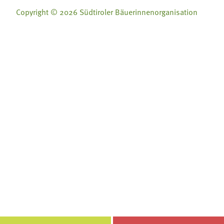
Copyright © 2026 Südtiroler Bäuerinnenorganisation
Folge uns auf:
Folge uns auf:







