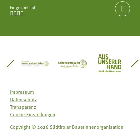
Folge uns auf:





einsätze Südtirol
üdtiroler Gärtnervereinigung
Sozialgenossenschaft Mit Bäuerinnen lernen - w
Lebensberatung für die bäuerlic
Aus unserer 
Impressum
Datenschutz
Transparenz
Cookie-Einstellungen
Folge uns auf:
Folge uns auf:
Copyright © 2026 Südtiroler Bäuerinnenorganisation







