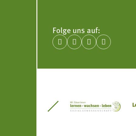
Folge uns auf:




itseinsätze Südtirol
Südtiroler Gärtnervereinigung
Sozialgenossenscha