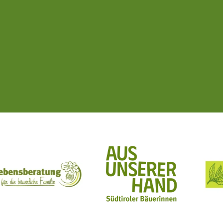
ft Mit Bäuerinnen lernen - wachsen - leben
Lebensberatung für die bäuerliche Familie
Aus unserer Hand