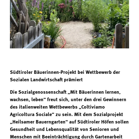
Termine
Bäuerliche Buffets
Mitgliedschaft
Hofgeschichten
Landessekretariat
Südtiroler Bäuerinnen-Projekt bei Wettbewerb der
Sozialen Landwirtschaft prämiert
Die Sozialgenossenschaft „Mit Bäuerinnen lernen,
wachsen, leben“ freut sich, unter den drei Gewinnern
des italienweiten Wettbewerbs „Coltiviamo
Agricoltura Sociale“ zu sein. Mit dem Sozialprojekt
„Heilsamer Bauerngarten“ auf Südtiroler Höfen sollen
Gesundheit und Lebensqualität von Senioren und
Menschen mit Beeinträchtigung durch Gartenarbeit