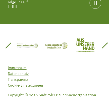
Folge uns auf:





einsätze Südtirol
üdtiroler Gärtnervereinigung
Sozialgenossenschaft Mit Bäuerinnen lernen - w
Lebensberatung für die bäuerlic
Aus unserer 
Impressum
Datenschutz
Transparenz
Cookie-Einstellungen
Copyright © 2026 Südtiroler Bäuerinnenorganisation