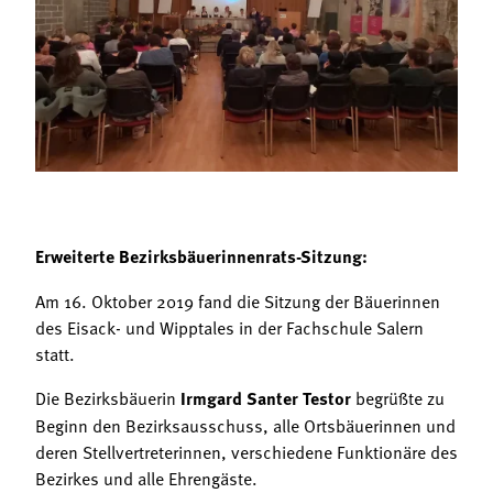
Termine
Bäuerliche Buffets
Mitgliedschaft
Hofgeschichten
Landessekretariat
Erweiterte Bezirksbäuerinnenrats-Sitzung:
Am 16. Oktober 2019 fand die Sitzung der Bäuerinnen
des Eisack- und Wipptales in der Fachschule Salern
statt.
Die Bezirksbäuerin
Irmgard Santer Testor
begrüßte zu
Beginn den Bezirksausschuss, alle Ortsbäuerinnen und
deren Stellvertreterinnen, verschiedene Funktionäre des
Bezirkes und alle Ehrengäste.