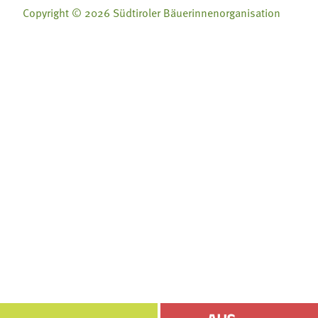
Copyright © 2026 Südtiroler Bäuerinnenorganisation
Folge uns auf:
Folge uns auf:







