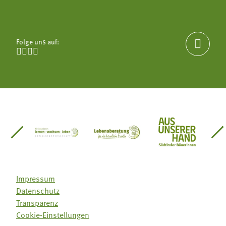
Folge uns auf:





einsätze Südtirol
üdtiroler Gärtnervereinigung
Sozialgenossenschaft Mit Bäuerinnen lernen - w
Lebensberatung für die bäuerlic
Aus unserer 
Impressum
Datenschutz
Transparenz
Cookie-Einstellungen