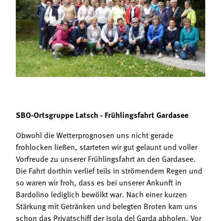
Termine
Bäuerliche Buffets
Mitgliedschaft
Hofgeschichten
Landessekretariat
SBO-Ortsgruppe Latsch - Frühlingsfahrt Gardasee
Obwohl die Wetterprognosen uns nicht gerade
frohlocken ließen, starteten wir gut gelaunt und voller
Vorfreude zu unserer Frühlingsfahrt an den Gardasee.
Die Fahrt dorthin verlief teils in strömendem Regen und
so waren wir froh, dass es bei unserer Ankunft in
Bardolino lediglich bewölkt war. Nach einer kurzen
Stärkung mit Getränken und belegten Broten kam uns
schon das Privatschiff der Isola del Garda abholen. Vor