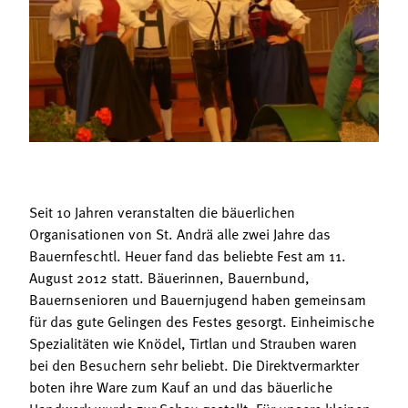
Termine
Bäuerliche Buffets
Mitgliedschaft
Hofgeschichten
Landessekretariat
Seit 10 Jahren veranstalten die bäuerlichen
Organisationen von St. Andrä alle zwei Jahre das
Bauernfeschtl. Heuer fand das beliebte Fest am 11.
August 2012 statt. Bäuerinnen, Bauernbund,
Bauernsenioren und Bauernjugend haben gemeinsam
für das gute Gelingen des Festes gesorgt. Einheimische
Spezialitäten wie Knödel, Tirtlan und Strauben waren
bei den Besuchern sehr beliebt. Die Direktvermarkter
boten ihre Ware zum Kauf an und das bäuerliche
Handwerk wurde zur Schau gestellt. Für unsere kleinen