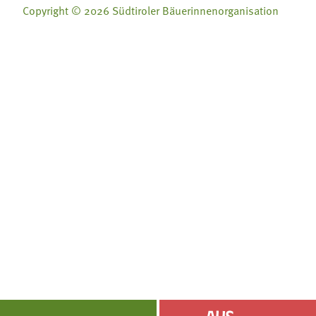
Copyright © 2026 Südtiroler Bäuerinnenorganisation
Folge uns auf:
Folge uns auf:







