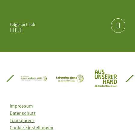
Folge uns auf:





einsätze Südtirol
üdtiroler Gärtnervereinigung
Sozialgenossenschaft Mit Bäuerinnen lernen - w
Lebensberatung für die bäuerlic
Aus unserer 
Impressum
Datenschutz
Transparenz
Cookie-Einstellungen