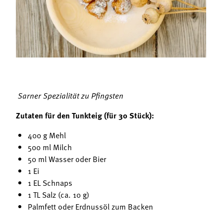
Termine
Bäuerliche Buffets
Mitgliedschaft
Hofgeschichten
Landessekretariat
Sarner Spezialität zu Pfingsten
Zutaten für den Tunkteig (für 30 Stück):
400 g Mehl
500 ml Milch
50 ml Wasser oder Bier
1 Ei
1 EL Schnaps
1 TL Salz (ca. 10 g)
Palmfett oder Erdnussöl zum Backen