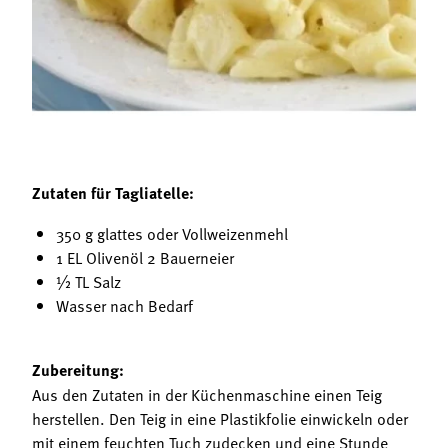
Termine
Bäuerliche Buffets
Mitgliedschaft
Hofgeschichten
Landessekretariat
Zutaten für Tagliatelle:
350 g glattes oder Vollweizenmehl
1 EL Olivenöl 2 Bauerneier
½ TL Salz
Wasser nach Bedarf
Zubereitung:
Aus den Zutaten in der Küchenmaschine einen Teig
herstellen. Den Teig in eine Plastikfolie einwickeln oder
mit einem feuchten Tuch zudecken und eine Stunde