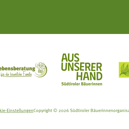
ft Mit Bäuerinnen lernen - wachsen - leben
Lebensberatung für die bäuerliche Familie
Aus unserer Hand
ie-Einstellungen
Copyright © 2026 Südtiroler Bäuerinnenorganis