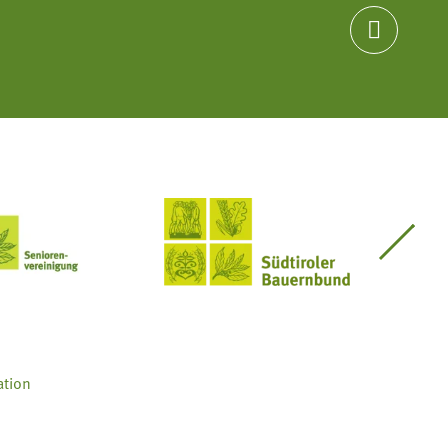

Seniorenvereinigung im SBB
Südtiroler Bauernbund
ation