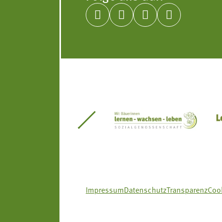




itseinsätze Südtirol
Südtiroler Gärtnervereinigung
Sozialgenossenscha
Impressum
Datenschutz
Transparenz
Cook