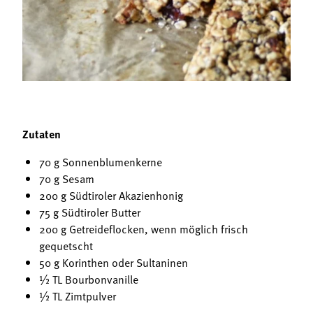
Termine
Bäuerliche Buffets
Mitgliedschaft
Hofgeschichten
Landessekretariat
Zutaten
70 g Sonnenblumenkerne
70 g Sesam
200 g Südtiroler Akazienhonig
75 g Südtiroler Butter
200 g Getreideflocken, wenn möglich frisch
gequetscht
50 g Korinthen oder Sultaninen
½ TL Bourbonvanille
½ TL Zimtpulver