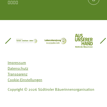




einsätze Südtirol
üdtiroler Gärtnervereinigung
Sozialgenossenschaft Mit Bäuerinnen lernen - w
Lebensberatung für die bäuerlic
Aus unserer 
Impressum
Datenschutz
Transparenz
Cookie-Einstellungen
Copyright © 2026 Südtiroler Bäuerinnenorganisation