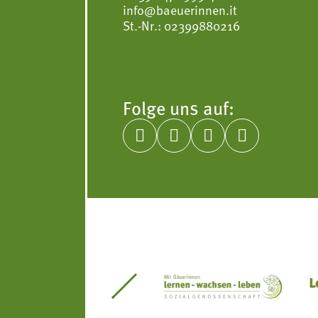
info@baeuerinnen.it
St.-Nr.: 02399880216
Folge uns auf:




itseinsätze Südtirol
Südtiroler Gärtnervereinigung
Sozialgenossenscha