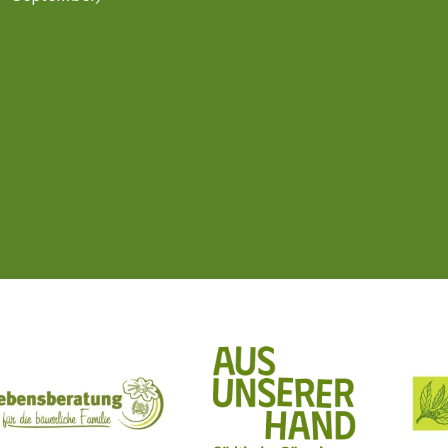
ft Mit Bäuerinnen lernen - wachsen - leben
Lebensberatung für die bäuerliche Familie
Aus unserer Hand