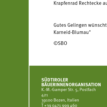
Krapfenrad Rechtecke a
Gutes Gelingen wünscht
Karneid-Blumau"
©SBO
SÜDTIROLER
BÄUERINNENORGANISATION
K.-M.-Gamper Str. 5, Postfach
421
39100 Bozen, Italien
T
+39 0471 999 460