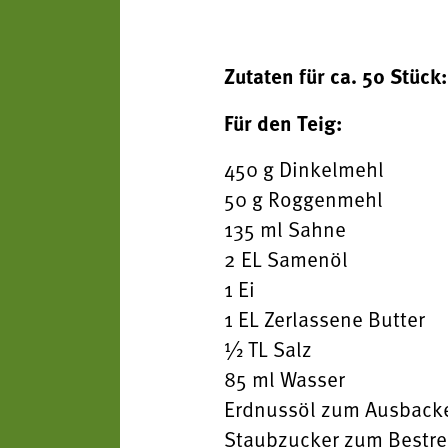
Zutaten für ca. 50 Stück:
Für den Teig:
450 g Dinkelmehl
50 g Roggenmehl
135 ml Sahne
2 EL Samenöl
1 Ei
1 EL Zerlassene Butter
½ TL Salz
85 ml Wasser
Erdnussöl zum Ausbac
Staubzucker zum Bestr