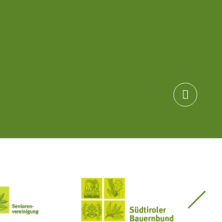

Seniorenvereinigung im SBB
Südtiroler Bauernbund