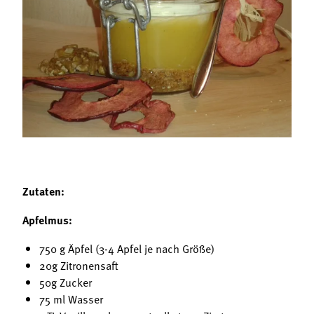
Termine
Bäuerliche Buffets
Mitgliedschaft
Hofgeschichten
Landessekretariat
Zutaten:
Apfelmus:
750 g Äpfel (3-4 Apfel je nach Größe)
20g Zitronensaft
50g Zucker
75 ml Wasser