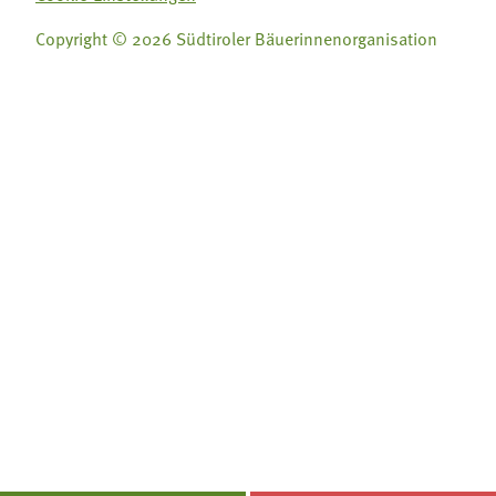
Copyright © 2026 Südtiroler Bäuerinnenorganisation
Folge uns auf:
Folge uns auf:







