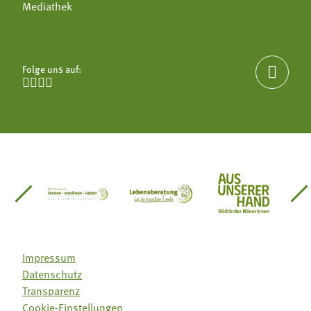
Mediathek
Folge uns auf:





einsätze Südtirol
üdtiroler Gärtnervereinigung
Sozialgenossenschaft Mit Bäuerinnen lernen - w
Lebensberatung für die bäuerlic
Aus unserer 
Impressum
Datenschutz
Transparenz
Cookie-Einstellungen