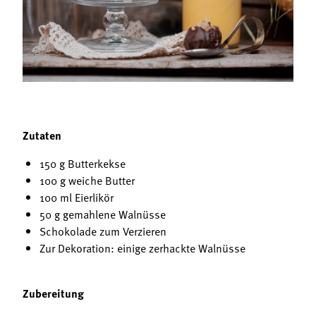
Termine
Bäuerliche Buffets
Mitgliedschaft
Hofgeschichten
Landessekretariat
Zutaten
150 g Butterkekse
100 g weiche Butter
100 ml Eierlikör
50 g gemahlene Walnüsse
Schokolade zum Verzieren
Zur Dekoration: einige zerhackte Walnüsse
Zubereitung