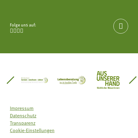
Folge uns auf:





einsätze Südtirol
üdtiroler Gärtnervereinigung
Sozialgenossenschaft Mit Bäuerinnen lernen - w
Lebensberatung für die bäuerlic
Aus unserer 
Impressum
Datenschutz
Transparenz
Cookie-Einstellungen