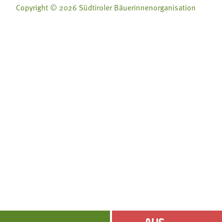
Copyright © 2026 Südtiroler Bäuerinnenorganisation
Folge uns auf:
Folge uns auf:







