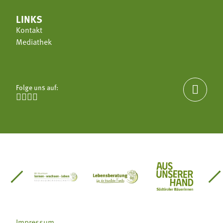
LINKS
Kontakt
Mediathek
Folge uns auf:





einsätze Südtirol
üdtiroler Gärtnervereinigung
Sozialgenossenschaft Mit Bäuerinnen lernen - w
Lebensberatung für die bäuerlic
Aus unserer 
Impressum