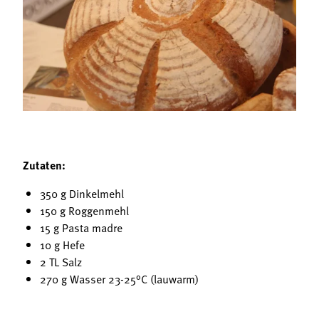
Termine
Bäuerliche Buffets
Mitgliedschaft
Hofgeschichten
Landessekretariat
Zutaten:
350 g Dinkelmehl
150 g Roggenmehl
15 g Pasta madre
10 g Hefe
2 TL Salz
270 g Wasser 23-25°C (lauwarm)