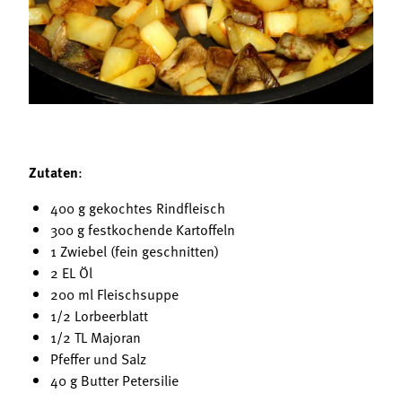
Termine
Bäuerliche Buffets
Mitgliedschaft
Hofgeschichten
Landessekretariat
Zutaten
:
400 g gekochtes Rindfleisch
300 g festkochende Kartoffeln
1 Zwiebel (fein geschnitten)
2 EL Öl
200 ml Fleischsuppe
1/2 Lorbeerblatt
1/2 TL Majoran
Pfeffer und Salz
40 g Butter Petersilie