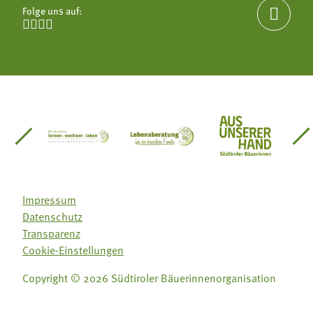
Folge uns auf:





einsätze Südtirol
üdtiroler Gärtnervereinigung
Sozialgenossenschaft Mit Bäuerinnen lernen - w
Lebensberatung für die bäuerlic
Aus unserer 
Impressum
Datenschutz
Transparenz
Cookie-Einstellungen
Copyright © 2026 Südtiroler Bäuerinnenorganisation