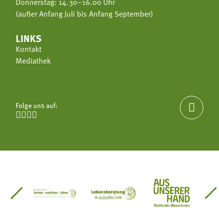
Donnerstag: 14.30–16.00 Uhr
(außer Anfang Juli bis Anfang September)
LINKS
Kontakt
Mediathek
Folge uns auf:





einsätze Südtirol
üdtiroler Gärtnervereinigung
Sozialgenossenschaft Mit Bäuerinnen lernen - w
Lebensberatung für die bäuerlic
Aus unserer 