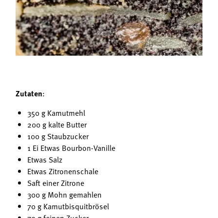
Termine
Bäuerliche Buffets
Mitgliedschaft
Hofgeschichten
Landessekretariat
Zutaten
:
350 g Kamutmehl
200 g kalte Butter
100 g Staubzucker
1 Ei Etwas Bourbon-Vanille
Etwas Salz
Etwas Zitronenschale
Saft einer Zitrone
300 g Mohn gemahlen
70 g Kamutbisquitbrösel
70 g feinen Zucker