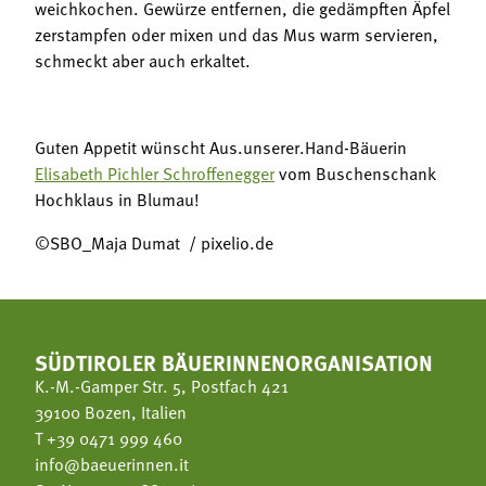
weichkochen. Gewürze entfernen, die gedämpften Äpfel
zerstampfen oder mixen und das Mus warm servieren,
schmeckt aber auch erkaltet.
Guten Appetit wünscht Aus.unserer.Hand-Bäuerin
Elisabeth Pichler Schroffenegger
vom Buschenschank
Hochklaus in Blumau!
©SBO_Maja Dumat / pixelio.de
SÜDTIROLER BÄUERINNENORGANISATION
K.-M.-Gamper Str. 5, Postfach 421
39100 Bozen, Italien
T
+39 0471 999 460
info@baeuerinnen.it