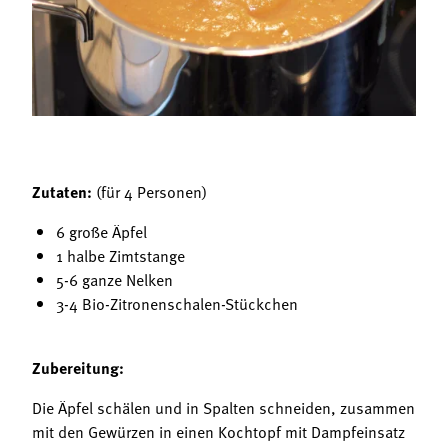
Termine
Bäuerliche Buffets
Mitgliedschaft
Hofgeschichten
Landessekretariat
Zutaten:
(für 4 Personen)
6 große Äpfel
1 halbe Zimtstange
5-6 ganze Nelken
3-4 Bio-Zitronenschalen-Stückchen
Zubereitung:
Die Äpfel schälen und in Spalten schneiden, zusammen
mit den Gewürzen in einen Kochtopf mit Dampfeinsatz