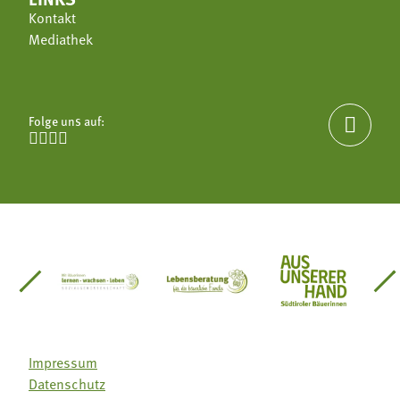
Kontakt
Mediathek
Folge uns auf:





einsätze Südtirol
üdtiroler Gärtnervereinigung
Sozialgenossenschaft Mit Bäuerinnen lernen - w
Lebensberatung für die bäuerlic
Aus unserer 
Impressum
Datenschutz