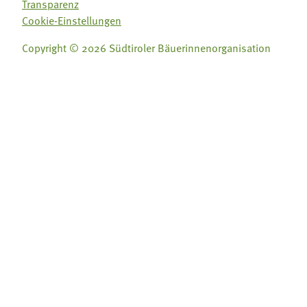
Transparenz
Cookie-Einstellungen
Copyright © 2026 Südtiroler Bäuerinnenorganisation
Folge uns auf:
Folge uns auf:







