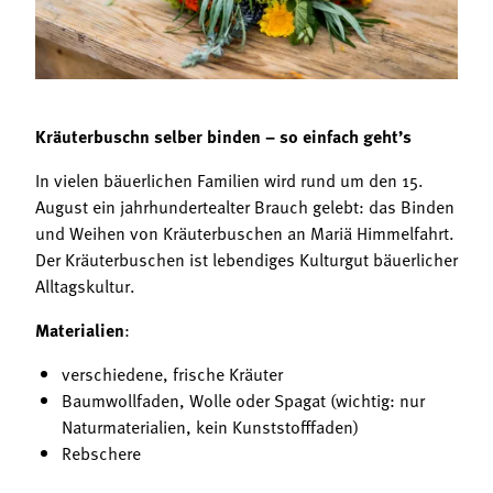
Termine
Bäuerliche Buffets
Mitgliedschaft
Hofgeschichten
Landessekretariat
Kräuterbuschn selber binden – so einfach geht’s
In vielen bäuerlichen Familien wird rund um den 15.
August ein jahrhundertealter Brauch gelebt: das Binden
und Weihen von Kräuterbuschen an Mariä Himmelfahrt.
Der Kräuterbuschen ist lebendiges Kulturgut bäuerlicher
Alltagskultur.
Materialien
:
verschiedene, frische Kräuter
Baumwollfaden, Wolle oder Spagat (wichtig: nur
Naturmaterialien, kein Kunststofffaden)
Rebschere