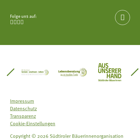
Folge uns auf:





einsätze Südtirol
üdtiroler Gärtnervereinigung
Sozialgenossenschaft Mit Bäuerinnen lernen - w
Lebensberatung für die bäuerlic
Aus unserer 
Impressum
Datenschutz
Transparenz
Cookie-Einstellungen
Copyright © 2026 Südtiroler Bäuerinnenorganisation