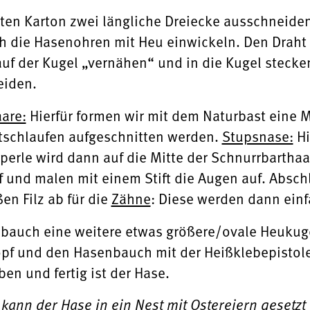
en Karton zwei längliche Dreiecke ausschneiden,
h die Hasenohren mit Heu einwickeln. Den Draht
uf der Kugel „vernähen“ und in die Kugel steck
eiden.
are:
Hierfür formen wir mit dem Naturbast eine 
stschlaufen aufgeschnitten werden.
Stupsnase:
Hi
zperle wird dann auf die Mitte der Schnurrbartha
uf und malen mit einem Stift die Augen auf. Absc
en Filz ab für die
Zähne
: Diese werden dann einf
auch eine weitere etwas größere/ovale Heukugel
opf und den Hasenbauch mit der Heißklebepisto
n und fertig ist der Hase.
 kann der Hase in ein Nest mit Ostereiern gesetz