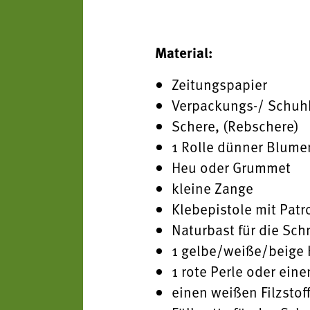
Material:
Zeitungspapier
Verpackungs-/ Schuh
Schere, (Rebschere)
1 Rolle dünner Blume
Heu oder Grummet
kleine Zange
Klebepistole mit Pat
Naturbast für die Sch
1 gelbe/weiße/beige 
1 rote Perle oder eine
einen weißen Filzstoff