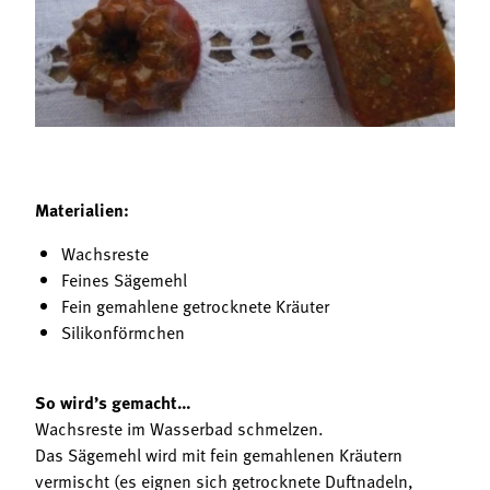
Termine
Bäuerliche Buffets
Mitgliedschaft
Hofgeschichten
Landessekretariat
Materialien:
Wachsreste
Feines Sägemehl
Fein gemahlene getrocknete Kräuter
Silikonförmchen
So wird’s gemacht…
Wachsreste im Wasserbad schmelzen.
Das Sägemehl wird mit fein gemahlenen Kräutern
vermischt (es eignen sich getrocknete Duftnadeln,