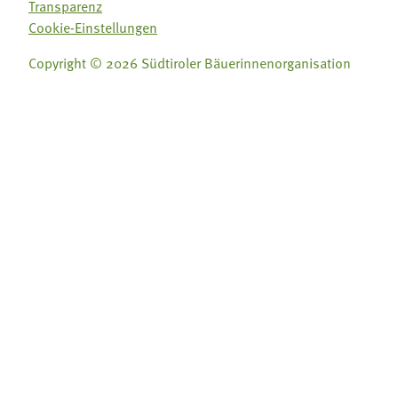
Transparenz
Cookie-Einstellungen
Copyright © 2026 Südtiroler Bäuerinnenorganisation
Folge uns auf:
Folge uns auf:







