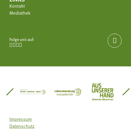
Kontakt
Mediathek
Folge uns auf:





einsätze Südtirol
üdtiroler Gärtnervereinigung
Sozialgenossenschaft Mit Bäuerinnen lernen - w
Lebensberatung für die bäuerlic
Aus unserer 
Impressum
Datenschutz