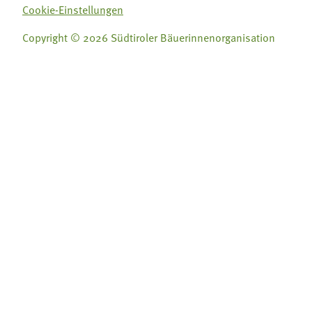
Cookie-Einstellungen
Copyright © 2026 Südtiroler Bäuerinnenorganisation
Folge uns auf:
Folge uns auf:







