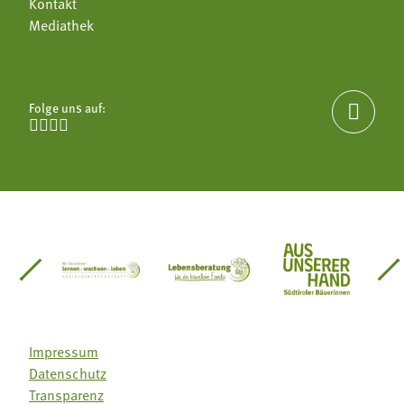
Kontakt
Mediathek
Folge uns auf:





einsätze Südtirol
üdtiroler Gärtnervereinigung
Sozialgenossenschaft Mit Bäuerinnen lernen - w
Lebensberatung für die bäuerlic
Aus unserer 
Impressum
Datenschutz
Transparenz