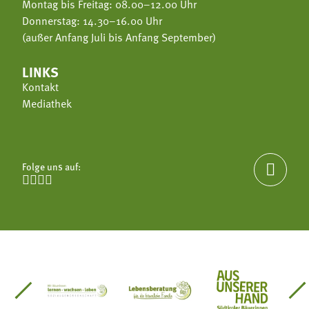
Montag bis Freitag: 08.00–12.00 Uhr
Donnerstag: 14.30–16.00 Uhr
(außer Anfang Juli bis Anfang September)
LINKS
Kontakt
Mediathek
Folge uns auf:





einsätze Südtirol
üdtiroler Gärtnervereinigung
Sozialgenossenschaft Mit Bäuerinnen lernen - w
Lebensberatung für die bäuerlic
Aus unserer 