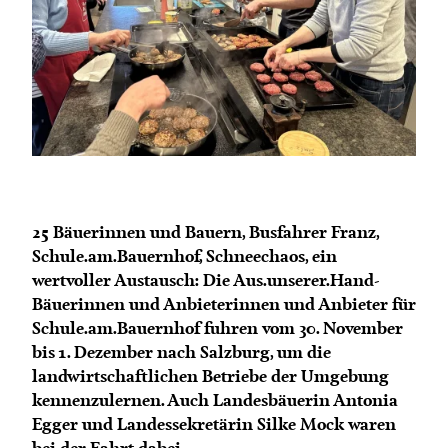
Termine
Bäuerliche Buffets
Mitgliedschaft
Hofgeschichten
Landessekretariat
25 Bäuerinnen und Bauern, Busfahrer Franz,
Schule.am.Bauernhof, Schneechaos, ein
wertvoller Austausch: Die Aus.unserer.Hand-
Bäuerinnen und Anbieterinnen und Anbieter für
Schule.am.Bauernhof fuhren vom 30. November
bis 1. Dezember nach Salzburg, um die
landwirtschaftlichen Betriebe der Umgebung
kennenzulernen. Auch Landesbäuerin Antonia
Egger und Landessekretärin Silke Mock waren
bei der Fahrt dabei.