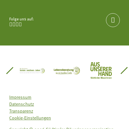
Folge uns auf:





einsätze Südtirol
üdtiroler Gärtnervereinigung
Sozialgenossenschaft Mit Bäuerinnen lernen - w
Lebensberatung für die bäuerlic
Aus unserer 
Impressum
Datenschutz
Transparenz
Cookie-Einstellungen