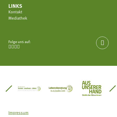
LINKS
Kontakt
Mediathek
Folge uns auf:





einsätze Südtirol
üdtiroler Gärtnervereinigung
Sozialgenossenschaft Mit Bäuerinnen lernen - w
Lebensberatung für die bäuerlic
Aus unserer 
Impressum