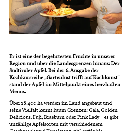
Termine
Bäuerliche Buffets
Mitgliedschaft
Hofgeschichten
Landessekretariat
Er ist eine der begehrtesten Früchte in unserer
Region und über die Landesgrenzen hinaus: Der
Südtiroler Apfel. Bei der 6. Ausgabe der
Kochkursreihe „Gartenlust trifft auf Kochkunst“
stand der Apfel im Mittelpunkt eines herzhaften
Menüs.
Über 18.400 ha werden im Land angebaut und
seine Vielfalt kennt kaum Grenzen: Gala, Golden
Delicious, Fuji, Braeburn oder Pink Lady – es gibt
unzählige Apfelsorten mit verschiedenem
Geschmack und Konsistenz, süß-saftig bis