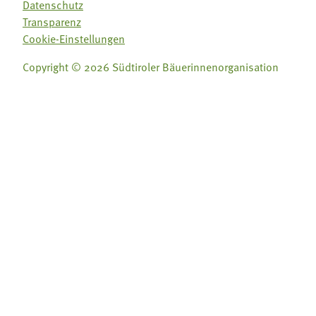
Datenschutz
Transparenz
Cookie-Einstellungen
Copyright © 2026 Südtiroler Bäuerinnenorganisation
Folge uns auf:
Folge uns auf: