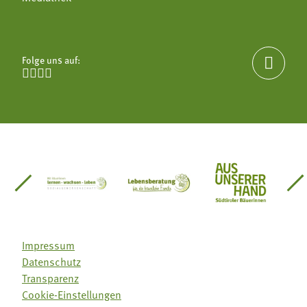
Folge uns auf:





einsätze Südtirol
üdtiroler Gärtnervereinigung
Sozialgenossenschaft Mit Bäuerinnen lernen - w
Lebensberatung für die bäuerlic
Aus unserer 
Impressum
Datenschutz
Transparenz
Cookie-Einstellungen