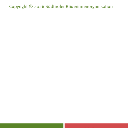
Copyright © 2026 Südtiroler Bäuerinnenorganisation
Folge uns auf:
Folge uns auf:







