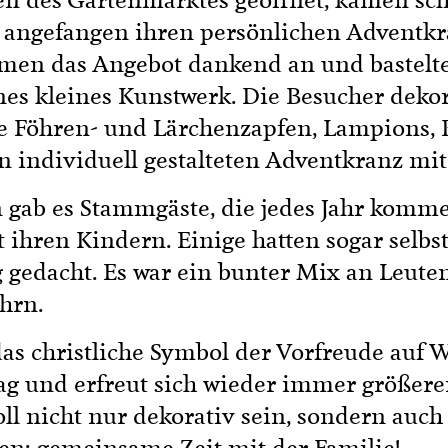
n des Gartenmarktes geöffnet, kamen scho
angefangen ihren persönlichen Adventkra
en das Angebot dankend an und bastelte
es kleines Kunstwerk. Die Besucher dekor
e Föhren- und Lärchenzapfen, Lampions, 
en individuell gestalteten Adventkranz m
gab es Stammgäste, die jedes Jahr kommen
 ihren Kindern. Einige hatten sogar selbs
 gedacht. Es war ein bunter Mix an Leuten
hrn.
as christliche Symbol der Vorfreude auf W
ag und erfreut sich wieder immer größere
ll nicht nur dekorativ sein, sondern auch