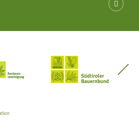

Seniorenvereinigung im SBB
Südtiroler Bauernbund
ation