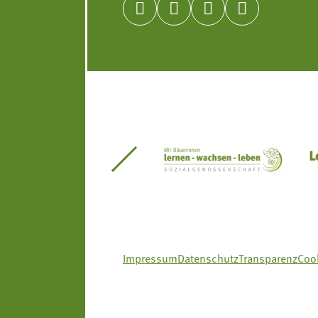




itseinsätze Südtirol
Südtiroler Gärtnervereinigung
Sozialgenossenscha
Impressum
Datenschutz
Transparenz
Cook