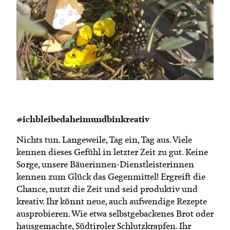
Termine
Bäuerliche Buffets
Mitgliedschaft
Hofgeschichten
Landessekretariat
#ichbleibedaheimundbinkreativ
Nichts tun. Langeweile, Tag ein, Tag aus. Viele
kennen dieses Gefühl in letzter Zeit zu gut. Keine
Sorge, unsere Bäuerinnen-Dienstleisterinnen
kennen zum Glück das Gegenmittel! Ergreift die
Chance, nutzt die Zeit und seid produktiv und
kreativ. Ihr könnt neue, auch aufwendige Rezepte
ausprobieren. Wie etwa selbstgebackenes Brot oder
hausgemachte, Südtiroler Schlutzkrapfen. Ihr