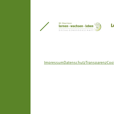
itseinsätze Südtirol
Südtiroler Gärtnervereinigung
Sozialgenossenscha
Impressum
Datenschutz
Transparenz
Cook