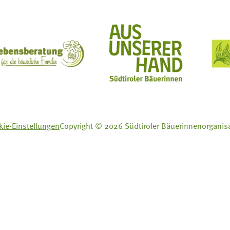
ft Mit Bäuerinnen lernen - wachsen - leben
Lebensberatung für die bäuerliche Familie
Aus unserer Hand
ie-Einstellungen
Copyright © 2026 Südtiroler Bäuerinnenorganis