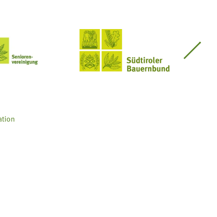
Seniorenvereinigung im SBB
Südtiroler Bauernbund
ation