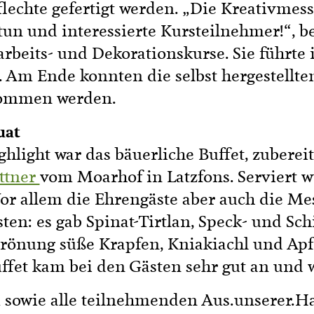
echte gefertigt werden. „Die Kreativmesse
tun und interessierte Kursteilnehmer!“, b
rbeits- und Dekorationskurse. Sie führte 
. Am Ende konnten die selbst hergestellt
nommen werden.
uat
ghlight war das bäuerliche Buffet, zuberei
attner
vom Moarhof in Latzfons. Serviert w
Vor allem die Ehrengäste aber auch die M
ten: es gab Spinat-Tirtlan, Speck- und Sch
rönung süße Krapfen, Kniakiachl und Apfe
fet kam bei den Gästen sehr gut an und w
sowie alle teilnehmenden Aus.unserer.H