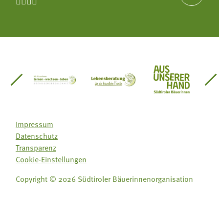




einsätze Südtirol
üdtiroler Gärtnervereinigung
Sozialgenossenschaft Mit Bäuerinnen lernen - w
Lebensberatung für die bäuerlic
Aus unserer 
Impressum
Datenschutz
Transparenz
Cookie-Einstellungen
Copyright © 2026 Südtiroler Bäuerinnenorganisation