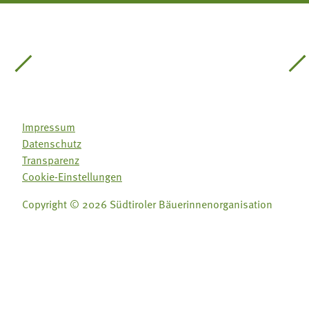
einsätze Südtirol
üdtiroler Gärtnervereinigung
Sozialgenossenschaft Mit Bäuerinnen lernen - w
Lebensberatung für die bäuerlic
Aus unserer 
Impressum
Datenschutz
Transparenz
Cookie-Einstellungen
Copyright © 2026 Südtiroler Bäuerinnenorganisation