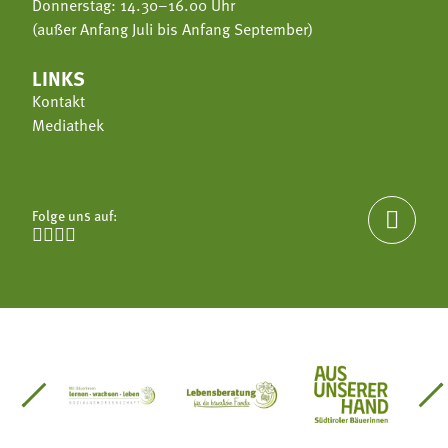
Donnerstag: 14.30–16.00 Uhr
(außer Anfang Juli bis Anfang September)
LINKS
Kontakt
Mediathek
Folge uns auf:





einsätze Südtirol
üdtiroler Gärtnervereinigung
Sozialgenossenschaft Mit Bäuerinnen lernen - w
Lebensberatung für die bäuerlic
Aus unserer 