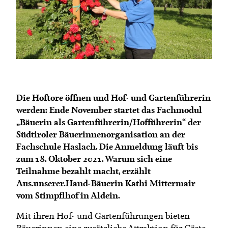
Termine
Bäuerliche Buffets
Mitgliedschaft
Hofgeschichten
Landessekretariat
Die Hoftore öffnen und Hof- und Gartenführerin
werden: Ende November startet das Fachmodul
„Bäuerin als Gartenführerin/Hofführerin“ der
Südtiroler Bäuerinnenorganisation an der
Fachschule Haslach. Die Anmeldung läuft bis
zum 18. Oktober 2021. Warum sich eine
Teilnahme bezahlt macht, erzählt
Aus.unserer.Hand-Bäuerin Kathi Mittermair
vom Stimpflhof in Aldein.
Mit ihren Hof- und Gartenführungen bieten
Bäuerinnen eine zusätzliche Attraktion für Gäste