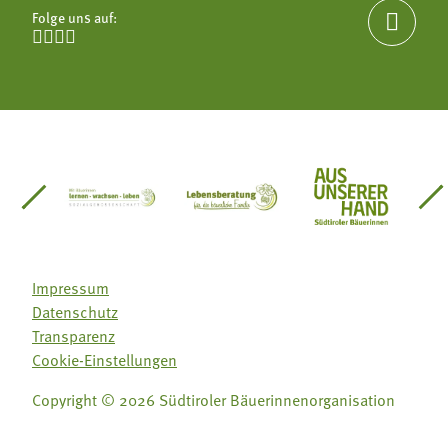
Folge uns auf:





einsätze Südtirol
üdtiroler Gärtnervereinigung
Sozialgenossenschaft Mit Bäuerinnen lernen - w
Lebensberatung für die bäuerlic
Aus unserer 
Impressum
Datenschutz
Transparenz
Cookie-Einstellungen
Copyright © 2026 Südtiroler Bäuerinnenorganisation