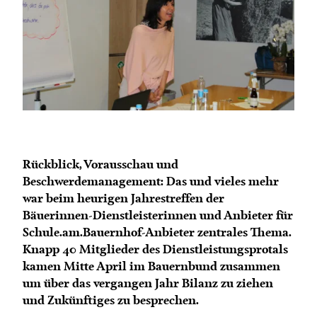
Termine
Bäuerliche Buffets
Mitgliedschaft
Hofgeschichten
Landessekretariat
Rückblick, Vorausschau und
Beschwerdemanagement: Das und vieles mehr
war beim heurigen Jahrestreffen der
Bäuerinnen-Dienstleisterinnen und Anbieter für
Schule.am.Bauernhof-Anbieter zentrales Thema.
Knapp 40 Mitglieder des Dienstleistungsprotals
kamen Mitte April im Bauernbund zusammen
um über das vergangen Jahr Bilanz zu ziehen
und Zukünftiges zu besprechen.