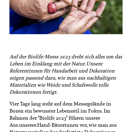
Termine
Bäuerliche Buffets
Mitgliedschaft
Hofgeschichten
Landessekretariat
Auf der Biolife-Messe 2023 dreht sich alles um das
Leben im Einklang mit der Natur. Unsere
Referentinnen für Handarbeit und Dekoration
zeigen passend dazu, wie man aus nachhaltigen
Materialien wie Weide und Schafswolle tolle
Dekorationen fertigt.
Vier Tage lang steht auf dem Messegelände in
Bozen ein bewusster Lebensstil im Fokus. Im
Rahmen der "Biolife 2023" führen unsere
Aus.unserer.Hand-Bäuerinnen vor, wie man aus
Naturmaterialien handgefertigte Dekorationen