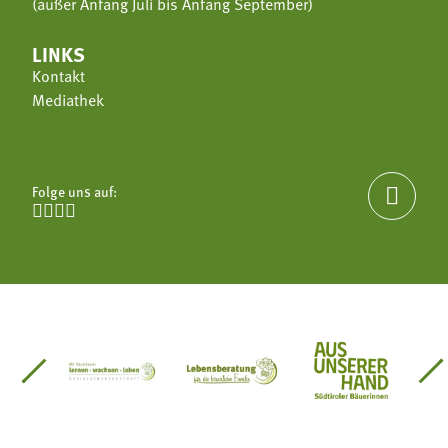
(außer Anfang Juli bis Anfang September)
LINKS
Kontakt
Mediathek
Folge uns auf:





einsätze Südtirol
üdtiroler Gärtnervereinigung
Sozialgenossenschaft Mit Bäuerinnen lernen - w
Lebensberatung für die bäuerlic
Aus unserer 