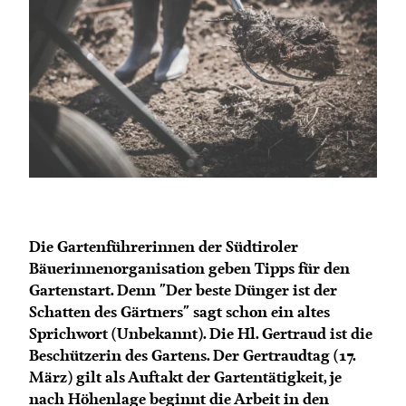
Termine
Bäuerliche Buffets
Mitgliedschaft
Hofgeschichten
Landessekretariat
Die Gartenführerinnen der Südtiroler
Bäuerinnenorganisation geben Tipps für den
Gartenstart. Denn "Der beste Dünger ist der
Schatten des Gärtners" sagt schon ein altes
Sprichwort (Unbekannt). Die Hl. Gertraud ist die
Beschützerin des Gartens. Der Gertraudtag (17.
März) gilt als Auftakt der Gartentätigkeit, je
nach Höhenlage beginnt die Arbeit in den