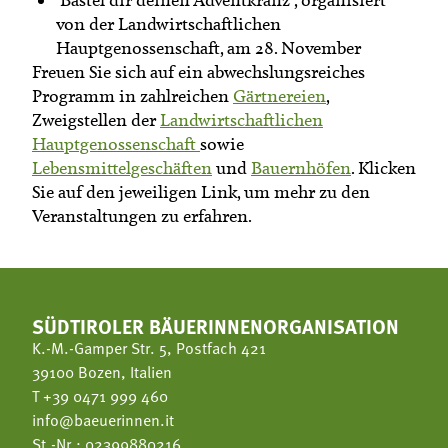
von der Landwirtschaftlichen
Hauptgenossenschaft, am 28. November
Freuen Sie sich auf ein abwechslungsreiches
Programm in zahlreichen
Gärtnereien
,
Zweigstellen der
Landwirtschaftlichen
Hauptgenossenschaft
sowie
Lebensmittelgeschäften
und
Bauernhöfen
. Klicken
Sie auf den jeweiligen Link, um mehr zu den
Veranstaltungen zu erfahren.
SÜDTIROLER BÄUERINNENORGANISATION
K.-M.-Gamper Str. 5, Postfach 421
39100 Bozen, Italien
T
+39 0471 999 460
info@baeuerinnen.it
St.-Nr.: 02399880216