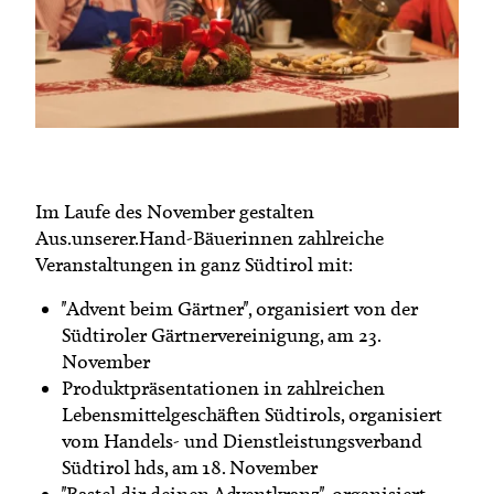
Termine
Bäuerliche Buffets
Mitgliedschaft
Hofgeschichten
Landessekretariat
Im Laufe des November gestalten
Aus.unserer.Hand-Bäuerinnen zahlreiche
Veranstaltungen in ganz Südtirol mit:
"Advent beim Gärtner", organisiert von der
Südtiroler Gärtnervereinigung, am 23.
November
Produktpräsentationen in zahlreichen
Lebensmittelgeschäften Südtirols, organisiert
vom Handels- und Dienstleistungsverband
Südtirol hds, am 18. November
"Bastel dir deinen Adventkranz", organisiert