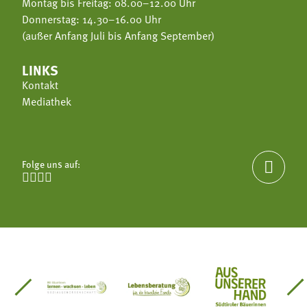
Montag bis Freitag: 08.00–12.00 Uhr
Donnerstag: 14.30–16.00 Uhr
(außer Anfang Juli bis Anfang September)
LINKS
Kontakt
Mediathek
Folge uns auf:





einsätze Südtirol
üdtiroler Gärtnervereinigung
Sozialgenossenschaft Mit Bäuerinnen lernen - w
Lebensberatung für die bäuerlic
Aus unserer 