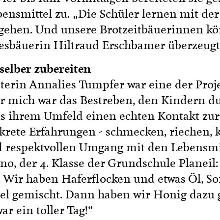
nsmittel zu. „Die Schüler lernen mit der
ehen. Und unsere Brotzeitbäuerinnen kön
desbäuerin Hiltraud Erschbamer überzeugt
selber zubereiten
erin Annalies Tumpfer war eine der Proje
r mich war das Bestreben, den Kindern du
s ihrem Umfeld einen echten Kontakt zur 
rete Erfahrungen - schmecken, riechen, ko
 respektvollen Umgang mit den Lebensmit
ino, der 4. Klasse der Grundschule Planeil
. Wir haben Haferflocken und etwas Öl,
sel gemischt. Dann haben wir Honig dazu 
r ein toller Tag!“