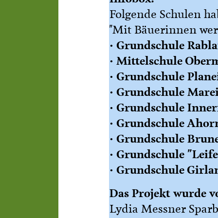
Folgende Schulen ha
"Mit Bäuerinnen wer
Grundschule Rabl
•
Mittelschule Ober
•
Grundschule Plane
•
Grundschule Marei
•
Grundschule Inner
•
Grundschule Ahor
•
Grundschule Brunec
•
Grundschule "Leifer
•
Grundschule Girla
•
Das Projekt wurde v
Lydia Messner Sparb