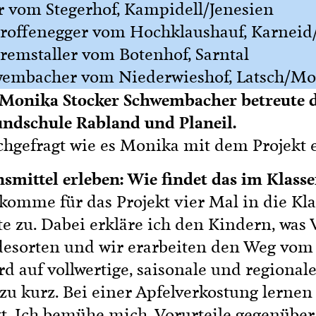
r vom Stegerhof, Kampidell/Jenesien
chroffenegger vom Hochklaushauf, Karnei
emstaller vom Botenhof, Sarntal
wembacher vom Niederwieshof, Latsch/Mo
 Monika Stocker Schwembacher betreute da
undschule Rabland und Planeil.
hgefragt wie es Monika mit dem Projekt e
smittel erleben: Wie findet das im Klass
komme für das Projekt vier Mal in die Kla
e zu. Dabei erkläre ich den Kindern, was V
desorten und wir erarbeiten den Weg vom
 auf vollwertige, saisonale und regional
zu kurz. Bei einer Apfelverkostung lernen 
t. Ich bemühe mich, Vorurteile gegenüber