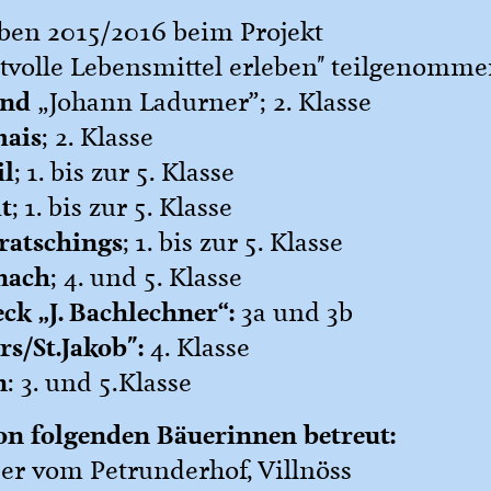
ben 2015/2016 beim Projekt
tvolle Lebensmittel erleben" teilgenomme
and
„Johann Ladurner”; 2. Klasse
mais
; 2. Klasse
il
; 1. bis zur 5. Klasse
t
; 1. bis zur 5. Klasse
ratschings
; 1. bis zur 5. Klasse
nach
; 4. und 5. Klasse
k „J. Bachlechner“:
3a und 3b
s/St.Jakob":
4. Klasse
n
: 3. und 5.Klasse
on folgenden Bäuerinnen betreut:
er vom Petrunderhof, Villnöss