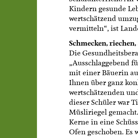
Kindern gesunde Lebe
wertschätzend umzug
vermitteln“, ist Lan
Schmecken, riechen, 
Die Gesundheitsberat
„Ausschlaggebend fü
mit einer Bäuerin au
Ihnen über ganz konk
wertschätzenden und
dieser Schüler war T
Müsliriegel gemacht
Kerne in eine Schüs
Ofen geschoben. Es wa