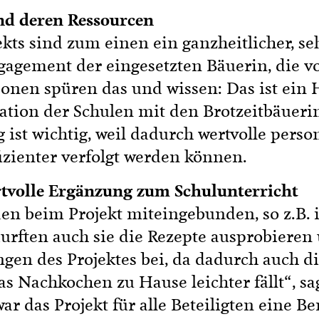
nd deren Ressourcen
ekts sind zum einen ein ganzheitlicher, s
gement der eingesetzten Bäuerin, die vorl
nen spüren das und wissen: Das ist ein H
tion der Schulen mit den Brotzeitbäueri
g ist wichtig, weil dadurch wertvolle pers
izienter verfolgt werden können.
tvolle Ergänzung zum Schulunterricht
den beim Projekt miteingebunden, so z.B.
rften auch sie die Rezepte ausprobieren 
gen des Projektes bei, da dadurch auch di
 Nachkochen zu Hause leichter fällt“, sa
ar das Projekt für alle Beteiligten eine B