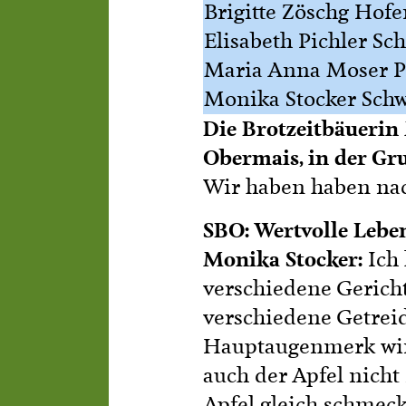
Brigitte Zöschg Hofe
Elisabeth Pichler S
Maria Anna Moser Pr
Monika Stocker Sch
Die Brotzeitbäuerin
Obermais, in der Gr
Wir haben haben nac
SBO: Wertvolle Leben
Monika Stocker:
Ich 
verschiedene Gericht
verschiedene Getrei
Hauptaugenmerk wird
auch der Apfel nicht 
Apfel gleich schmeck