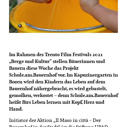
Termine
Bäuerliche Buffets
Mitgliedschaft
Hofgeschichten
Landessekretariat
Im Rahmen des Trento Film Festivals 2021
„Berge und Kultur“ stellen Bäuerinnen und
Bauern diese Woche das Projekt
Schule.am.Bauernhof vor. Im Kapuzinergarten in
Bozen wird den Kindern das Leben auf dem
Bauernhof nähergebracht, es wird gebastelt,
gemolken, verkostet – denn Schule.am.Bauernhof
heißt fürs Leben lernen mit Kopf, Herz und
Hand.
Initiator der Aktion „Il Maso in città – Der
Bauernhof in der Stadt“ ist die Stiftung UPAD,