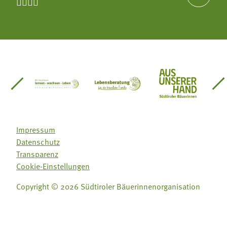




einsätze Südtirol
üdtiroler Gärtnervereinigung
Sozialgenossenschaft Mit Bäuerinnen lernen - w
Lebensberatung für die bäuerlic
Aus unserer 
Impressum
Datenschutz
Transparenz
Cookie-Einstellungen
Copyright © 2026 Südtiroler Bäuerinnenorganisation