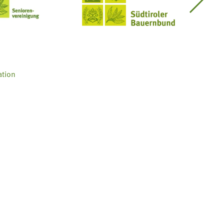
Seniorenvereinigung im SBB
Südtiroler Bauernbund
ation