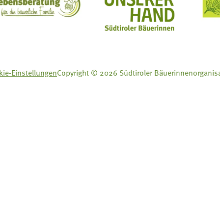
ft Mit Bäuerinnen lernen - wachsen - leben
Lebensberatung für die bäuerliche Familie
Aus unserer Hand
ie-Einstellungen
Copyright © 2026 Südtiroler Bäuerinnenorganis