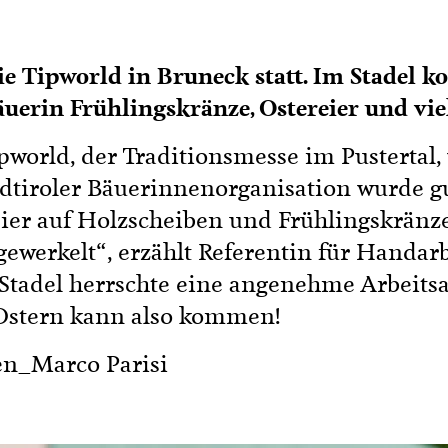
e Tipworld in Bruneck statt. Im Stadel k
erin Frühlingskränze, Ostereier und viel
ipworld, der Traditionsmesse im Pustertal,
üdtiroler Bäuerinnenorganisation wurde
ier auf Holzscheiben und Frühlingskränze
 gewerkelt“, erzählt Referentin für Handa
 Stadel herrschte eine angenehme Arbeit
 Ostern kann also kommen!
en_Marco Parisi