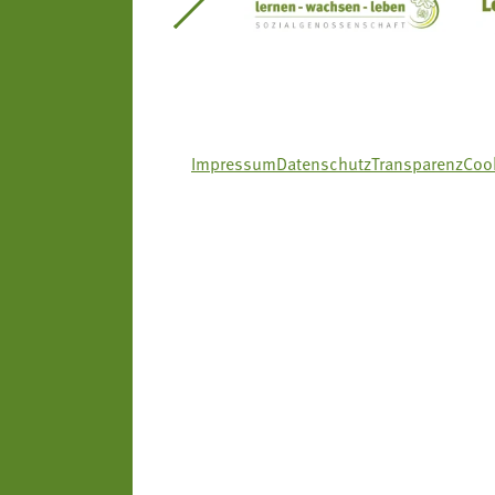
itseinsätze Südtirol
Südtiroler Gärtnervereinigung
Sozialgenossenscha
Impressum
Datenschutz
Transparenz
Cook