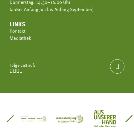
Donnerstag: 14.30–16.00 Uhr
(außer Anfang Juli bis Anfang September)
LINKS
Kontakt
Mediathek
Folge uns auf:





einsätze Südtirol
üdtiroler Gärtnervereinigung
Sozialgenossenschaft Mit Bäuerinnen lernen - w
Lebensberatung für die bäuerlic
Aus unserer 