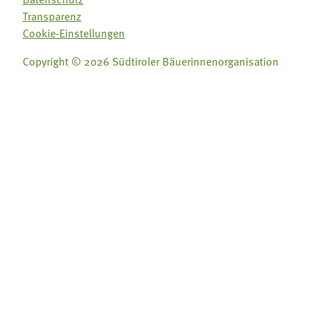
Transparenz
Cookie-Einstellungen
Copyright © 2026 Südtiroler Bäuerinnenorganisation
Folge uns auf:
Folge uns auf: