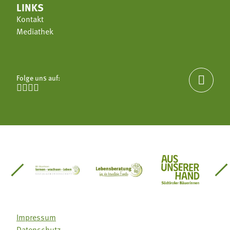
LINKS
Kontakt
Mediathek
Folge uns auf:





einsätze Südtirol
üdtiroler Gärtnervereinigung
Sozialgenossenschaft Mit Bäuerinnen lernen - w
Lebensberatung für die bäuerlic
Aus unserer 
Impressum
Datenschutz