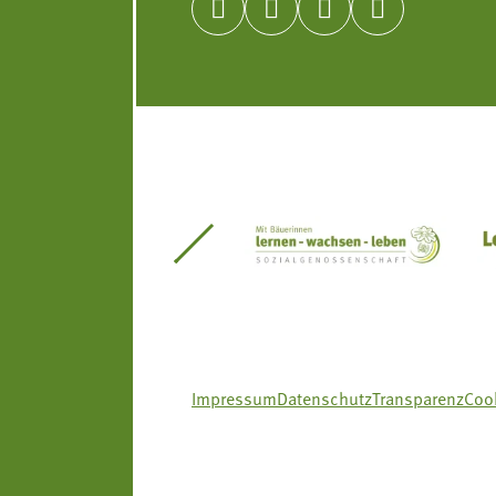




itseinsätze Südtirol
Südtiroler Gärtnervereinigung
Sozialgenossenscha
Impressum
Datenschutz
Transparenz
Cook